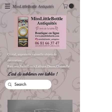
MissLittleBottle Antiquités
Cristal, argenterie,vaisselle objets de
décoration...
Baccarat,Saint Louis,Lalique,Daum,Christofle
L'art de sublimer vos tables !