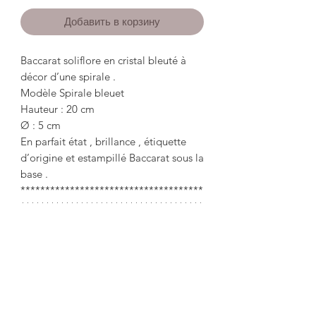
Добавить в корзину
Baccarat soliflore en cristal bleuté à
décor d’une spirale .
Modèle Spirale bleuet
Hauteur : 20 cm
Ø : 5 cm
En parfait état , brillance , étiquette
d’origine et estampillé Baccarat sous la
base .
*************************************
*************************************
*****************
Baccarat soliflore in bluish crystal with
a spiral decoration.
Height: 20 cm
Ø: 5 cm
In perfect condition, shine, original