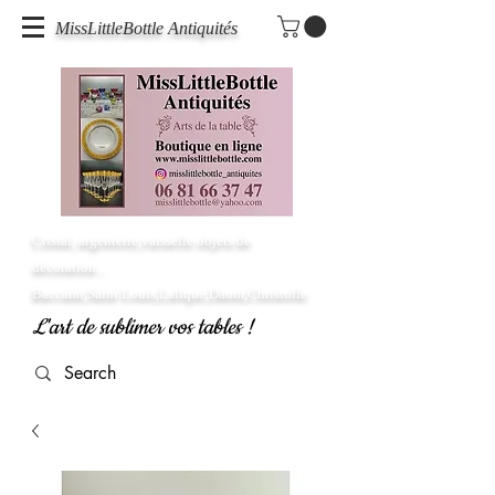
MissLittleBottle Antiquités
Cristal, argenterie,vaisselle objets de
décoration...
Baccarat,Saint Louis,Lalique,Daum,Christofle
L'art de sublimer vos tables !