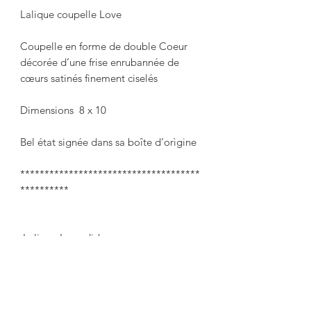
Lalique coupelle Love

Coupelle en forme de double Coeur 
décorée d’une frise enrubannée de 
cœurs satinés finement ciselés

Dimensions  8 x 10

Bel état signée dans sa boîte d’orìgine

*************************************
**********

 Lalique Love dish

 Cup in the shape of a double heart 
decorated with a frieze wrapped in 
finely chiseled satin hearts
