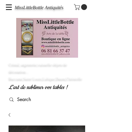
MissLittleBottle Antiquités
Cristal, argenterie,vaisselle objets de
décoration...
Baccarat,Saint Louis,Lalique,Daum,Christofle
L'art de sublimer vos tables !