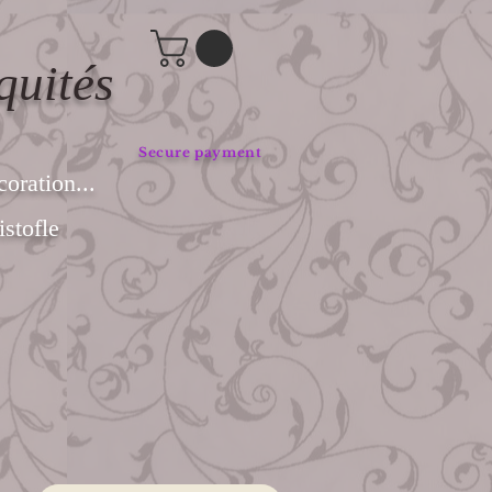
quités
Secure payment
coration...
stofle