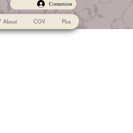
Connexion
/ About
CGV
Plus