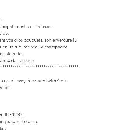
 .
incipalement sous la base .
pide.
ent vos gros bouquets, son envergure lui
r en un sublime seau à champagne.
ne stabilité.
Croix de Lorraine.
***************************************
crystal vase, decorated with 4 cut
elief.
om the 1950s.
nly under the base.
tal.