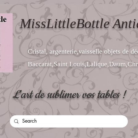
MissLittleBottle Anti
Cristal, argenterie,vaisselle objets de dé
Baccarat,Saint Louis,Lalique,Daum,Chri
L'art de sublimer vos tables !