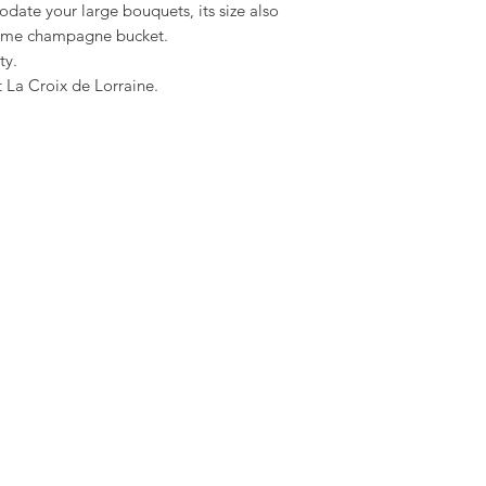
date your large bouquets, its size also
blime champagne bucket.
ty.
 La Croix de Lorraine.